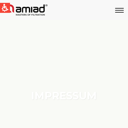
QUICK LINKS
News & Events
Global
English
IMPRESSUM
Germany
German