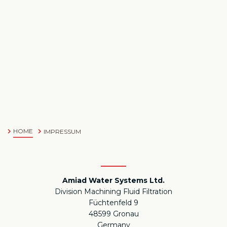
Based on your current location, we recommend
this Amiad website for you
- English
HOME
IMPRESSUM
Amiad Water Systems Ltd.
Division Machining Fluid Filtration
Füchtenfeld 9
48599 Gronau
Germany